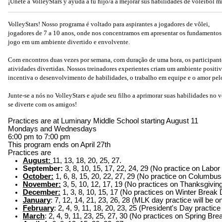
¡Únete a VolleyStars y ayuda a tu hijo/a a mejorar sus habilidades de voleibol m
VolleyStars! Nosso programa é voltado para aspirantes a jogadores de vôlei,
jogadores de 7 a 10 anos, onde nos concentramos em apresentar os fundamentos
jogo em um ambiente divertido e envolvente.
Com encontros duas vezes por semana, com duração de uma hora, os participantes 
atividades divertidas. Nossos treinadores experientes criam um ambiente positi
incentiva o desenvolvimento de habilidades, o trabalho em equipe e o amor pelo
Junte-se a nós no VolleyStars e ajude seu filho a aprimorar suas habilidades no 
se diverte com os amigos!
Practices are at Luminary Middle School starting August 11
Mondays and Wednesdays
6:00 pm to 7:00 pm
This program ends on April 27th
Practices are
August:
11, 13, 18, 20, 25, 27.
September:
3, 8, 10, 15, 17, 22, 24, 29 (No practice on Labo
October:
1, 6, 8, 15, 20, 22, 27, 29 (No practice on Columbu
November:
3, 5, 10, 12, 17, 19 (No practices on Thanksgivi
December:
1, 3, 8, 10, 15, 17 (No practices on Winter Brea
January
: 7, 12, 14, 21, 23, 26, 28 (MLK day practice will be 
February
: 2, 4, 9, 11, 18, 20, 23, 25 (President's Day practice
March
: 2, 4, 9, 11, 23, 25, 27, 30 (No practices on Spring Br