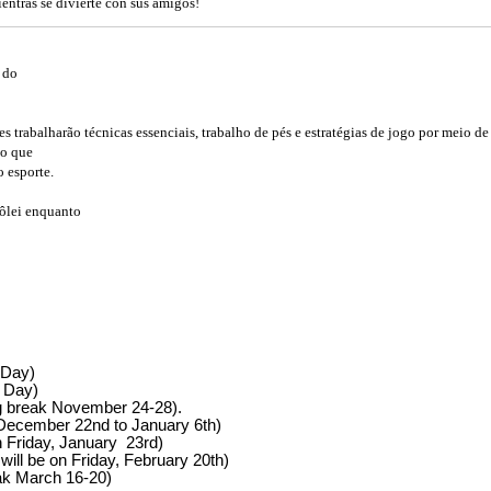
ientras se divierte con sus amigos!
 do
trabalharão técnicas essenciais, trabalho de pés e estratégias de jogo por meio de 
vo que
 esporte.
vôlei enquanto
r Day)
s Day)
ng break November 24-28).
k December 22nd to January 6th)
on Friday, January 23rd)
 will be on Friday, February 20th)
eak March 16-20)