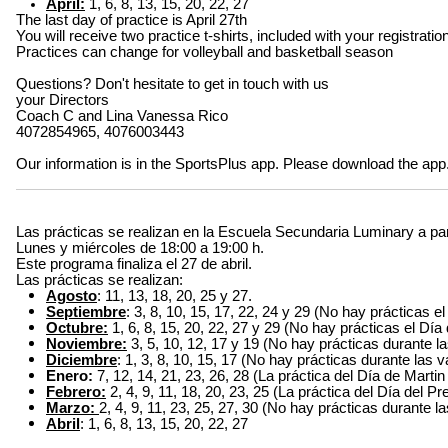
April:
1, 6, 8, 13, 15, 20, 22, 27
The last day of practice is April 27th
You will receive two practice t-shirts, included with your registrat
Practices can change for volleyball and basketball season
Questions? Don't hesitate to get in touch with us
your Directors
Coach C and Lina Vanessa Rico
4072854965, 4076003443
Our information is in the SportsPlus app. Please download the app
Las prácticas se realizan en la Escuela Secundaria Luminary a part
Lunes y miércoles de 18:00 a 19:00 h.
Este programa finaliza el 27 de abril.
Las prácticas se realizan:
Agosto
: 11, 13, 18, 20, 25 y 27.
Septiembre
: 3, 8, 10, 15, 17, 22, 24 y 29 (No hay prácticas el
Octubre:
1, 6, 8, 15, 20, 22, 27 y 29 (No hay prácticas el Día
Noviembre:
3, 5, 10, 12, 17 y 19 (No hay prácticas durante 
Diciembre
: 1, 3, 8, 10, 15, 17 (No hay prácticas durante las
Enero:
7, 12, 14, 21, 23, 26, 28 (La práctica del Día de Marti
Febrero:
2, 4, 9, 11, 18, 20, 23, 25 (La práctica del Día del P
Marzo:
2, 4, 9, 11, 23, 25, 27, 30 (No hay prácticas durante
Abril
: 1, 6, 8, 13, 15, 20, 22, 27