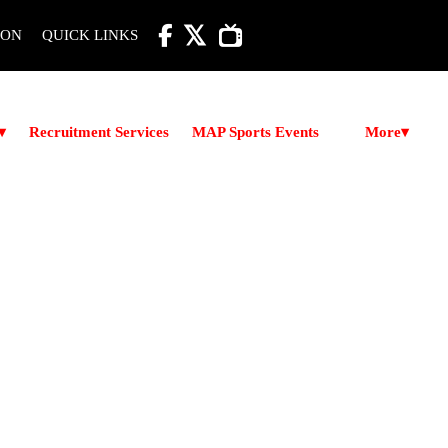

ION
QUICK LINKS
More
▾
Recruitment Services
MAP Sports Events
▾