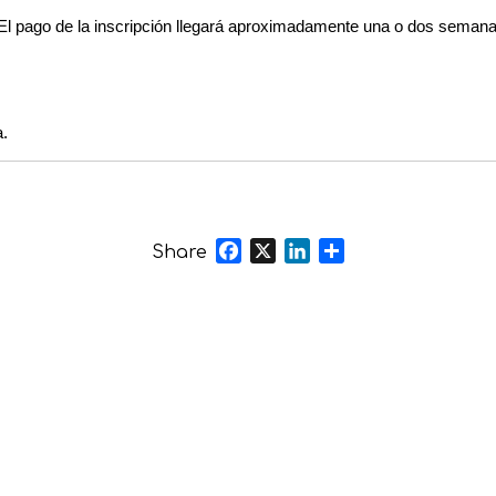
n. El pago de la inscripción llegará aproximadamente una o dos seman
a.
Facebook
X
LinkedIn
Share
Share